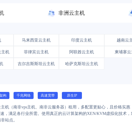
机
非洲云主机
机
马来西亚云主机
印度云主机
越南云
云主机
菲律宾云主机
阿联酋云主机
柬埔寨云
机
吉尔吉斯斯坦云主机
哈萨克斯坦云主机
架构
千兆网络
高速宽带
原生IP
主机（南非vps主机、南非云服务器）租用，多配置更贴心，且价格实
定快速，满足各行业所需。使用真正的云计算架构的XEN/KVM虚拟化技
南非站点。