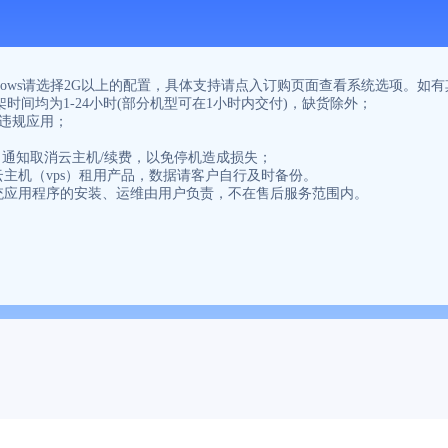
要Windows请选择2G以上的配置，具体支持请点入订购页面查看系统选项
上架时间均为1-24小时(部分机型可在1小时内交付)，缺货除外；
法违规应用；
作日通知取消云主机/续费，以免停机造成损失；
主机（vps）租用产品，数据请客户自行及时备份。
统应用程序的安装、运维由用户负责，不在售后服务范围内。