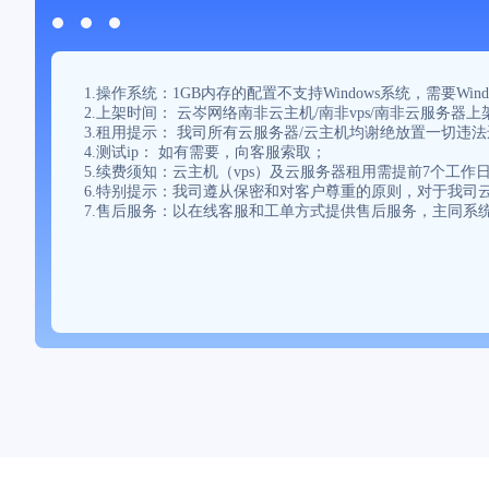
1.操作系统：1GB内存的配置不支持Windows系统，需
2.上架时间： 云岑网络南非云主机/南非vps/南非云服务器
3.租用提示： 我司所有云服务器/云主机均谢绝放置一切违
4.测试ip： 如有需要，向客服索取；
5.续费须知：云主机（vps）及云服务器租用需提前7个工
6.特别提示：我司遵从保密和对客户尊重的原则，对于我司云
7.售后服务：以在线客服和工单方式提供售后服务，主同系