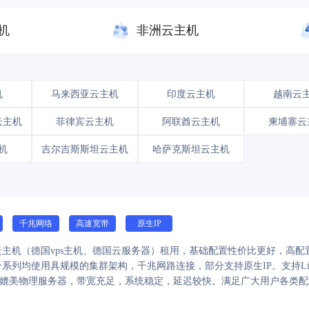
机
非洲云主机
机
马来西亚云主机
印度云主机
越南云
云主机
菲律宾云主机
阿联酋云主机
柬埔寨云
机
吉尔吉斯斯坦云主机
哈萨克斯坦云主机
千兆网络
高速宽带
原生IP
主机（德国vps主机、德国云服务器）租用，基础配置性价比更好，高配置丰
均使用具规模的集群架构，千兆网路连接，部分支持原生IP。支持Linux下的Cen
内存可媲美物理服务器，带宽充足，系统稳定，延迟较快。满足广大用户各类