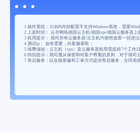
1.操作系统：1GB内存的配置不支持Windows系统，需
2.上架时间： 云岑网络德国云主机/德国vps/德国云服务器
3.租用提示： 我司所有云服务器/云主机均谢绝放置一切违
4.测试ip： 如有需要，向客服索取；
5.续费须知：云主机（vps）及云服务器租用需提前7个工
6.特别提示：我司遵从保密和对客户尊重的原则，对于我司云
7.售后服务：以在线客服和工单方式提供售后服务，主同系