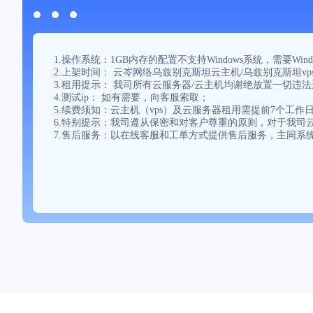
1.操作系统：1GB内存的配置不支持Windows系统，需
2.上架时间： 云岑网络乌兹别克斯坦云主机/乌兹别克斯坦vp
3.租用提示： 我司所有云服务器/云主机均谢绝放置一切违
4.测试ip： 如有需要，向客服索取；
5.续费须知：云主机（vps）及云服务器租用需提前7个工
6.特别提示：我司遵从保密和对客户尊重的原则，对于我司云
7.售后服务：以在线客服和工单方式提供售后服务，主同系