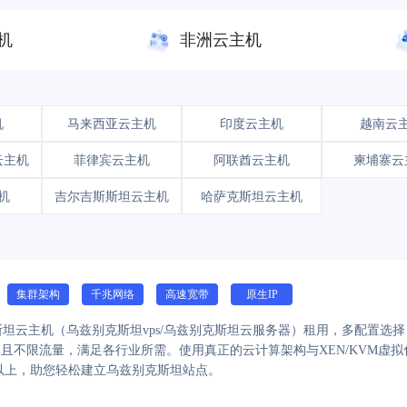
机
非洲云主机
机
马来西亚云主机
印度云主机
越南云
云主机
菲律宾云主机
阿联酋云主机
柬埔寨云
机
吉尔吉斯斯坦云主机
哈萨克斯坦云主机
集群架构
千兆网络
高速宽带
原生IP
坦云主机（乌兹别克斯坦vps/乌兹别克斯坦云服务器）租用，多配置选
且不限流量，满足各行业所需。使用真正的云计算架构与XEN/KVM虚
5%以上，助您轻松建立乌兹别克斯坦站点。