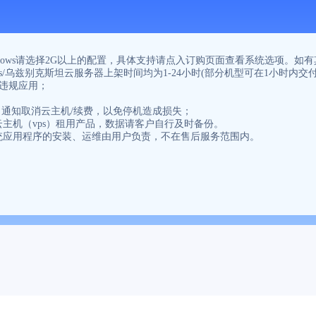
要Windows请选择2G以上的配置，具体支持请点入订购页面查看系统选项
s/乌兹别克斯坦云服务器上架时间均为1-24小时(部分机型可在1小时内交
法违规应用；
作日通知取消云主机/续费，以免停机造成损失；
主机（vps）租用产品，数据请客户自行及时备份。
统应用程序的安装、运维由用户负责，不在售后服务范围内。